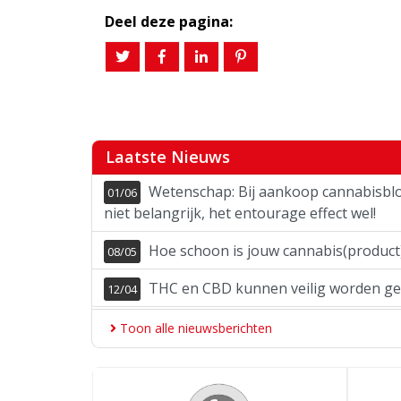
Deel deze pagina:
Laatste Nieuws
Wetenschap: Bij aankoop cannabisb
01/06
niet belangrijk, het entourage effect wel!
Hoe schoon is jouw cannabis(product
08/05
THC en CBD kunnen veilig worden geb
12/04
Toon alle nieuwsberichten