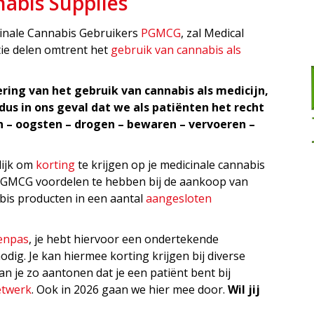
abis Supplies
inale Cannabis Gebruikers
PGMCG
, zal Medical
tie delen omtrent het
gebruik van cannabis als
ring van het gebruik van cannabis als medicijn,
dus in ons geval dat we als patiënten het recht
 – oogsten – drogen – bewaren – vervoeren –
ijk om
korting
te krijgen op je medicinale cannabis
 PGMCG voordelen te hebben bij de aankoop van
abis producten in een aantal
aangesloten
enpas
, je hebt hiervoor een ondertekende
dig. Je kan hiermee korting krijgen bij diverse
n je zo aantonen dat je een patiënt bent bij
etwerk
. Ook in 2026 gaan we hier mee door.
Wil jij