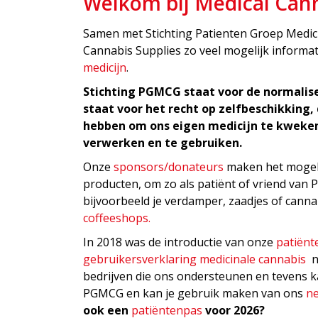
Welkom bij Medical Cann
Samen met Stichting Patienten Groep Medic
Cannabis Supplies zo veel mogelijk informa
medicijn
.
Stichting PGMCG staat voor de normalise
staat voor het recht op zelfbeschikking, 
hebben om ons eigen medicijn te kweken
verwerken en te gebruiken.
Onze
sponsors/donateurs
maken het mogel
producten, om zo als patiënt of vriend van
bijvoorbeeld je verdamper, zaadjes of cann
coffeeshops.
In 2018 was de introductie van onze
patiënt
gebruikersverklaring medicinale cannabis
no
bedrijven die ons ondersteunen en tevens ka
PGMCG en kan je gebruik maken van ons
n
ook een
patiëntenpas
voor 2026?