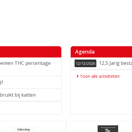
Agenda
loemen THC percentage
12,5 Jarig bes
12/12/2026
Toon alle activiteiten
)?
ruikt bij katten