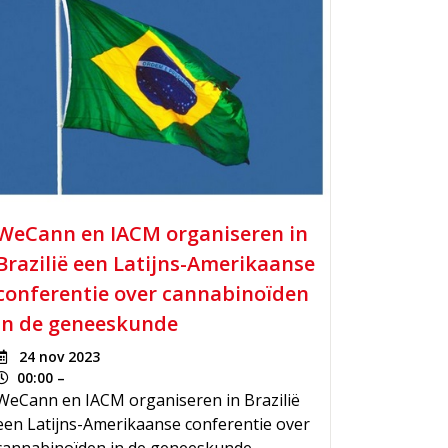
WeCann en IACM organiseren in
Brazilië een Latijns-Amerikaanse
conferentie over cannabinoïden
in de geneeskunde
24 nov 2023
00:00 –
WeCann en IACM organiseren in Brazilië
een Latijns-Amerikaanse conferentie over