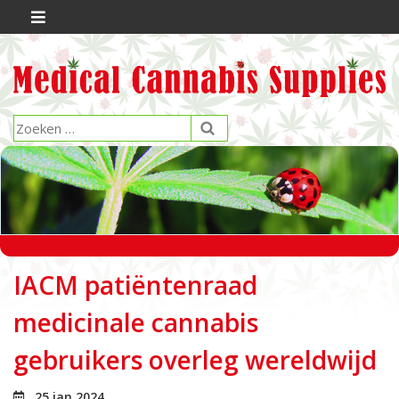
IACM patiëntenraad
medicinale cannabis
gebruikers overleg wereldwijd
25 jan 2024