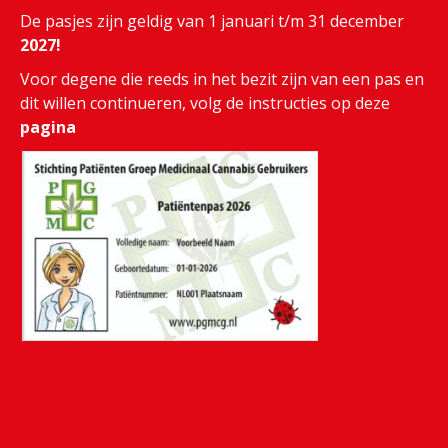
De pasjes zijn geldig van 1 januari t/m 31 december
2027!
Voor degene die reeds in het bezit zijn van een pas en
dit willen continueren, volg de instructies op deze
pagina