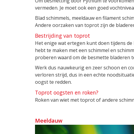
Om besmetting door Pythium te voorkomen
vermeden. Je moet ook een goed vochtniveau
Blad schimmels, meeldauw en filament schi
Andere oorzaken van toprot zijn de bladeren
Bestrijding van toprot
Het enige wat ertegen kunt doen tijdens de bl
hebt te maken met een schimmel en schimmel
proberen waard om de besmette bladeren te 
Werk dus nauwkeurig en zeer schoon en contr
verloren strijd, dus in een echte noodsituat
oogst te redden.
Toprot oogsten en roken?
Roken van wiet met toprot of andere schim
Meeldauw