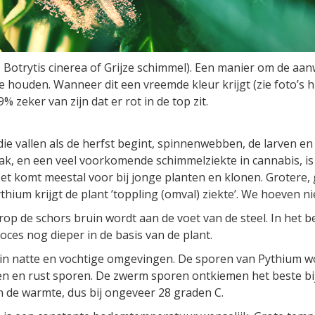
Botrytis cinerea of Grijze schimmel). Een manier om de aan
n te houden. Wanneer dit een vreemde kleur krijgt (zie foto’s
% zeker van zijn dat er rot in de top zit.
ie vallen als de herfst begint, spinnenwebben, de larven e
zaak, en een veel voorkomende schimmelziekte in cannabis, is
 Het komt meestal voor bij jonge planten en klonen. Grotere,
thium krijgt de plant ’toppling (omval) ziekte’. We hoeven ni
op de schors bruin wordt aan de voet van de steel. In het 
oces nog dieper in de basis van de plant.
t in natte en vochtige omgevingen. De sporen van Pythium w
 en rust sporen. De zwerm sporen ontkiemen het beste bij
in de warmte, dus bij ongeveer 28 graden C.