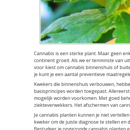
Cannabis is een sterke plant. Maar geen en
continent groeit. Als we er tenminste van ui
voor kiest om cannabis binnenshuis of buit
je kunt je een aantal preventieve maatreg
Kwekers die binnenshuis verbouwen, hebben
basisprincipes worden toegepast. Allereers
mogelijk worden voorkomen. Met goed beheer
ziekteverwekkers. Het afschermen van cann
Je cannabis planten kunnen je niet vertelle
kweker om de juiste diagnose te stellen en 
Bestudeer je ongezonde cannabis planten e