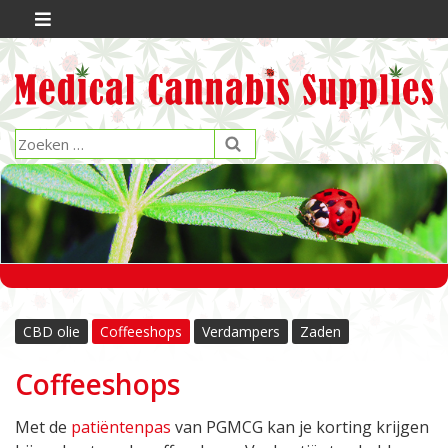
CBD olie
Coffeeshops
Verdampers
Zaden
Coffeeshops
Met de
patiëntenpas
van PGMCG kan je korting krijgen