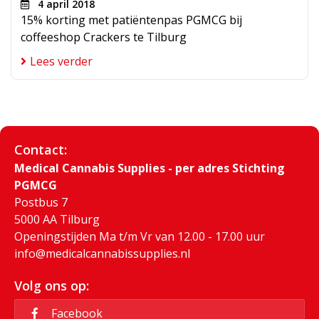
4 april 2018
15% korting met patiëntenpas PGMCG bij
coffeeshop Crackers te Tilburg
Lees verder
Contact:
Medical Cannabis Supplies - per adres Stichting
PGMCG
Postbus 7
5000 AA Tilburg
Openingstijden Ma t/m Vr van 12.00 - 17.00 uur
info@medicalcannabissupplies.nl
Volg ons op:
Facebook