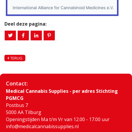
Deel deze pagina:
TERUG
Contact:
Medical Cannabis Supplies - per adres Stichting
PGMCG
Postbus 7
5000 AA Tilburg
Openingstijden Ma t/m Vr van 12.00 - 17.00 uur
info@medicalcannabissupplies.nl