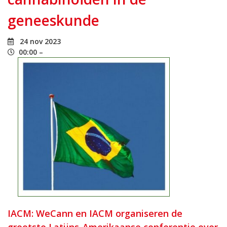
geneeskunde
24 nov 2023
00:00 –
IACM: WeCann en IACM organiseren de
grootste Latijns-Amerikaanse conferentie over