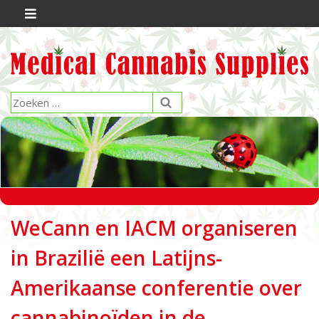
WeCann en IACM organiseren
in Brazilië een Latijns-
Amerikaanse conferentie over
cannabinoïden in de