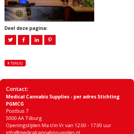
Deel deze pagina:
TERUG
Contact:
Medical Cannabis Supplies - per adres Stichting
PGMCG
Postbus 7
5000 AA Tilburg
Openingstijden Ma t/m Vr van 12.00 - 17.00 uur
info@medicalcannabissupplies.nl