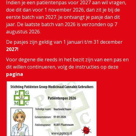
Indien je een patiëntenpas voor 2027 aan wil vragen,
doe dit dan voor 1 november 2026, dan zit je bij de
eerste batch van 2027. Je ontvangt je pasje dan dit
jaar. De laatste batch van 2026 is verzonden op 7
augustus 2026.
De pasjes zijn geldig van 1 januari t/m 31 december
2027!
Voor degene die reeds in het bezit zijn van een pas en
dit willen continueren, volg de instructies op deze
pagina