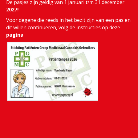
De pasjes zijn geldig van 1 januari t/m 31 december
2027!
Voor degene die reeds in het bezit zijn van een pas en
dit willen continueren, volg de instructies op deze
pagina