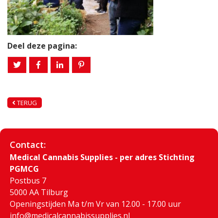
Deel deze pagina:
TERUG
Contact:
Medical Cannabis Supplies - per adres Stichting
PGMCG
Postbus 7
5000 AA Tilburg
Openingstijden Ma t/m Vr van 12.00 - 17.00 uur
info@medicalcannabissupplies.nl