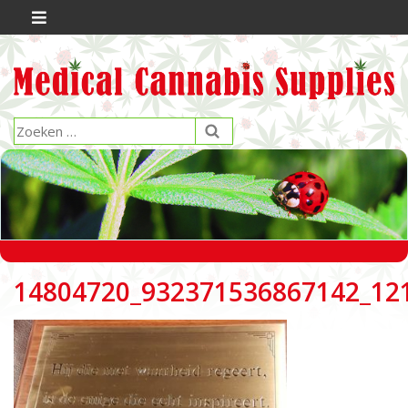
14804720_932371536867142_12