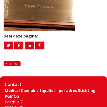
Deel deze pagina:
TERUG
Contact:
Medical Cannabis Supplies - per adres Stichting
PGMCG
Postbus 7