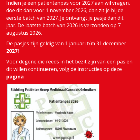
Indien je een patiëntenpas voor 2027 aan wil vragen,
doe dit dan voor 1 november 2026, dan zit je bij de
eerste batch van 2027. Je ontvangt je pasje dan dit
jaar. De laatste batch van 2026 is verzonden op 7
augustus 2026.
De pasjes zijn geldig van 1 januari t/m 31 december
2027!
Voor degene die reeds in het bezit zijn van een pas en
dit willen continueren, volg de instructies op deze
pagina