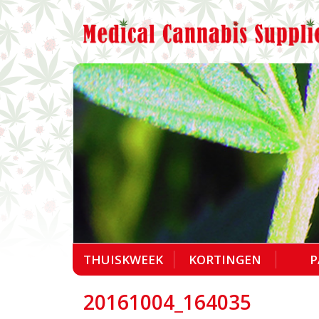
THUISKWEEK
KORTINGEN
P
20161004_164035