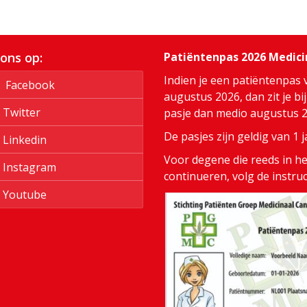
 ons op:
Patiëntenpas 2026 Medic
Indien je een patiëntenpas 
Facebook
augustus 2026, dan zit je bi
Twitter
pasje dan medio augustus 20
De pasjes zijn geldig van 1
Linkedin
Voor degene die reeds in het
Instagram
continueren, volg de instru
Youtube