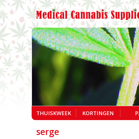
THUISKWEEK
KORTINGEN
P
serge