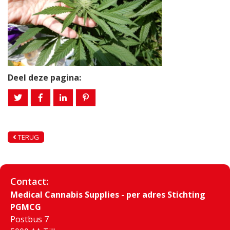
Deel deze pagina:
TERUG
Contact:
Medical Cannabis Supplies - per adres Stichting
PGMCG
Postbus 7