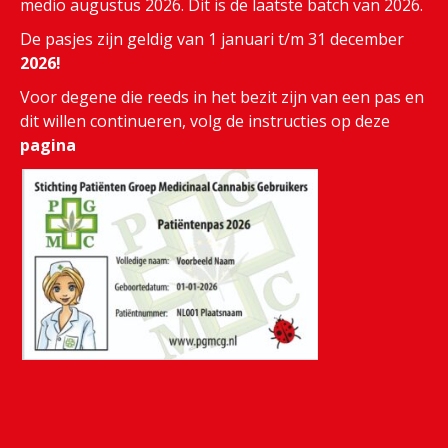
medio augustus 2026. Dit is de laatste batch van 2026.
De pasjes zijn geldig van 1 januari t/m 31 december
2026!
Voor degene die reeds in het bezit zijn van een pas en
dit willen continueren, volg de instructies op deze
pagina