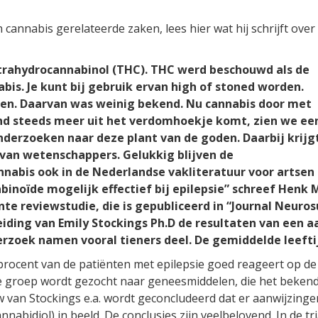
 cannabis gerelateerde zaken, lees hier wat hij schrijft over
tetrahydrocannabinol (THC). THC werd beschouwd als de
abis. Je kunt bij gebruik ervan high of stoned worden.
en. Daarvan was weinig bekend. Nu cannabis door met
nd steeds meer uit het verdomhoekje komt, zien we ee
derzoeken naar deze plant van de goden. Daarbij krijg
van wetenschappers. Gelukkig blijven de
nabis ook in de Nederlandse vakliteratuur voor artsen
binoïde mogelijk effectief bij epilepsie” schreef Henk
nte reviewstudie, die is gepubliceerd in “Journal Neuro
iding van Emily Stockings Ph.D de resultaten van een aa
zoek namen vooral tieners deel. De gemiddelde leeftij
procent van de patiënten met epilepsie goed reageert op de
die groep wordt gezocht naar geneesmiddelen, die het beke
w van Stockings e.a. wordt geconcludeerd dat er aanwijzing
bidiol) in beeld. De conclusies zijn veelbelovend. In de t