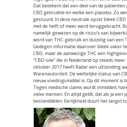
Dat betekent dat een deel van de patiënten 
CBD gebruikte en welke een placebo. Zo we
gestuurd. In deze neutrale opzet bleek CBD 
met de helft of meer werd teruggebracht. Bij
namelijk gewezen op de risico’s van bijwerk
word van THC-gebruik en duizelig van een “
Gedegen informatie daarover bleek vaker t
CBD, maar de aanwezige THC een highgevoel h
“CBD-olie” die in Nederland op steeds meer p
oktober 2017 heeft Radar een uitzending a
Warenautoriteit. De wettelijke status van CB
nieuw voedingsmiddel is. Op dit moment is be
Tegen medische claims wordt inmiddels hand
zieke mensen. En altijd geldt, dat als je ee
bestanddelen. Eerlijkheid duurt het langst t