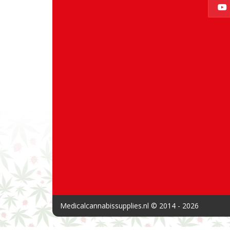
Medicalcannabissupplies.nl © 2014 - 2026