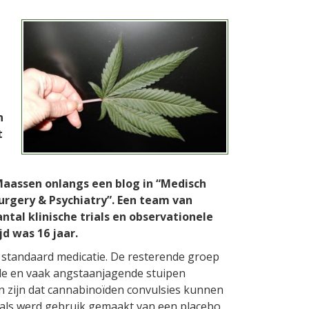
n
t
 Maassen onlangs een blog in “Medisch
surgery & Psychiatry”. Een team van
ntal klinische trials en observationele
d was 16 jaar.
 standaard medicatie. De resterende groep
nde en vaak angstaanjagende stuipen
en zijn dat cannabinoïden convulsies kunnen
rials werd gebruik gemaakt van een placebo.