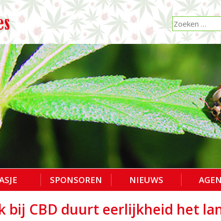
ASJE
SPONSOREN
NIEUWS
AGE
 bij CBD duurt eerlijkheid het la