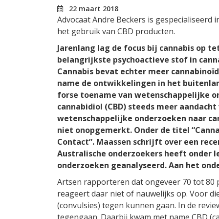
22 maart 2018
Advocaat Andre Beckers is gespecialiseerd in
het gebruik van CBD producten.
Jarenlang lag de focus bij cannabis op 
belangrijkste psychoactieve stof in cann
Cannabis bevat echter meer cannabinoïd
name de ontwikkelingen in het buitenla
forse toename van wetenschappelijke on
cannabidiol (CBD) steeds meer aandacht 
wetenschappelijke onderzoeken naar can
niet onopgemerkt. Onder de titel “Canna
Contact”. Maassen schrijft over een rece
Australische onderzoekers heeft onder le
onderzoeken geanalyseerd. Aan het onder
Artsen rapporteren dat ongeveer 70 tot 80 
reageert daar niet of nauwelijks op. Voor 
(convulsies) tegen kunnen gaan. In de revie
tegengaan. Daarbij kwam met name CBD (canna