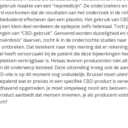
gebruik maakte van een “nepmedicijn”. De onderzoekers en d
rd voorkomen dat de resultaten van het onderzoek in de ri
beduidend effectiever dan een placebo. Het gebruik van CBD 
 een klein deel verdween de epilepsie zelfs helemaal. Toch 
ingen van “CBD-gebruik”. Genoemd worden duizeligheid en sl
overdosis” daarvan, zocht ik in de onderzochte studies na
e ontbreken. Dat betekent naar mijn mening dat er rekeni
eeft veroorzaakt bij de patiënt die deze bijwerkingen heef
lekken verkrijgbaar is. Helaas leveren producenten niet alti
an dit onderwerp besteed. Deze uitzending kreeg ook de aa
D-olie is op dit moment nog onduidelijk. Brussel moet uiteind
palend wat er precies in een specifiek CBD-product is verwer
havend opgetreden. Je moet simpelweg nooit iets beloven da
n product aanbiedt dat mensen innemen, je als producent volst
och?