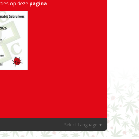
cties op deze
pagina
Select Language
▼