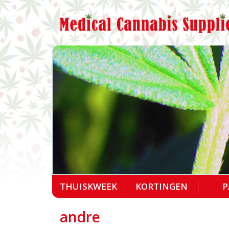
THUISKWEEK
KORTINGEN
P
andre