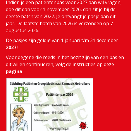
Indien je een patiëntenpas voor 2027 aan wil vragen,
doe dit dan voor 1 november 2026, dan zit je bij de
eerste batch van 2027. Je ontvangt je pasje dan dit
jaar. De laatste batch van 2026 is verzonden op 7
augustus 2026.
De pasjes zijn geldig van 1 januari t/m 31 december
2027!
Voor degene die reeds in het bezit zijn van een pas en
dit willen continueren, volg de instructies op deze
pagina