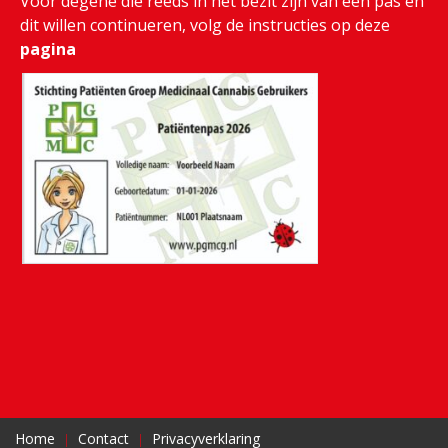
Voor degene die reeds in het bezit zijn van een pas en
dit willen continueren, volg de instructies op deze
pagina
Home
Contact
Privacyverklaring