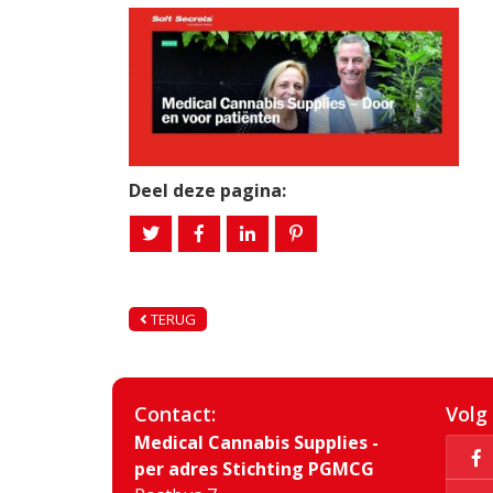
Deel deze pagina:
TERUG
Contact:
Volg
Medical Cannabis Supplies -
per adres Stichting PGMCG