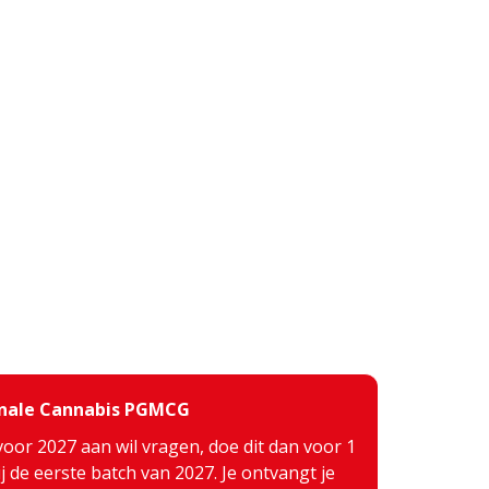
inale Cannabis PGMCG
voor 2027 aan wil vragen, doe dit dan voor 1
j de eerste batch van 2027. Je ontvangt je