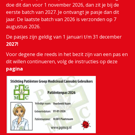
doe dit dan voor 1 november 2026, dan zit je bij de
eerste batch van 2027. Je ontvangt je pasje dan dit
jaar. De laatste batch van 2026 is verzonden op 7
augustus 2026.
De pasjes zijn geldig van 1 januari t/m 31 december
2027!
Voor degene die reeds in het bezit zijn van een pas en
dit willen continueren, volg de instructies op deze
pagina