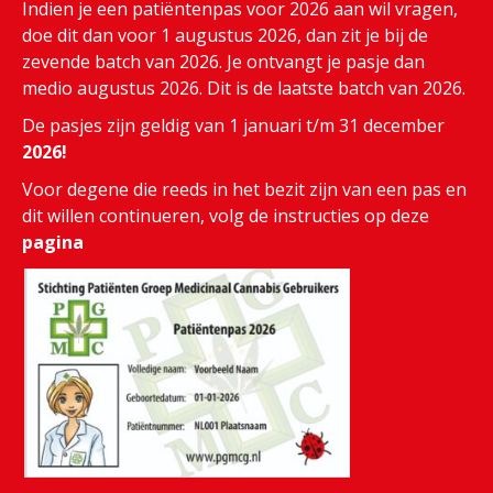
Indien je een patiëntenpas voor 2026 aan wil vragen,
doe dit dan voor 1 augustus 2026, dan zit je bij de
zevende batch van 2026. Je ontvangt je pasje dan
medio augustus 2026. Dit is de laatste batch van 2026.
De pasjes zijn geldig van 1 januari t/m 31 december
2026!
Voor degene die reeds in het bezit zijn van een pas en
dit willen continueren, volg de instructies op deze
pagina