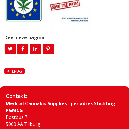
Deel deze pagina:
TERUG
Contact:
Medical Cannabis Supplies - per adres Stichting
PGMCG
Postbus 7
5000 AA Tilburg