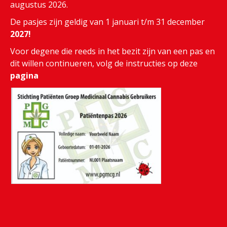
augustus 2026.
De pasjes zijn geldig van 1 januari t/m 31 december
2027!
Voor degene die reeds in het bezit zijn van een pas en
dit willen continueren, volg de instructies op deze
pagina