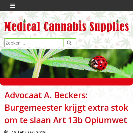
Advocaat A. Beckers:
Burgemeester krijgt extra stok
om te slaan Art 13b Opiumwet
18 februari 2019