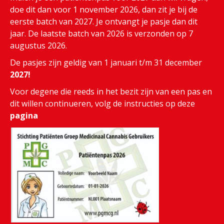
doe dit dan voor 1 november 2026, dan zit je bij de
eerste batch van 2027. Je ontvangt je pasje dan dit
jaar. De laatste batch van 2026 is verzonden op 7
augustus 2026.
De pasjes zijn geldig van 1 januari t/m 31 december
2027!
Voor degene die reeds in het bezit zijn van een pas en
dit willen continueren, volg de instructies op deze
pagina