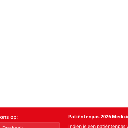
 ons op:
Patiëntenpas 2026 Medic
Indien je een patiëntenpas 