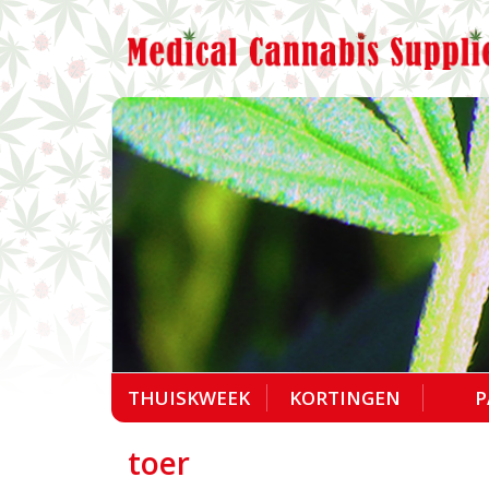
THUISKWEEK
KORTINGEN
P
toer