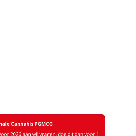
inale Cannabis PGMCG
voor 2026 aan wil vragen, doe dit dan voor 1