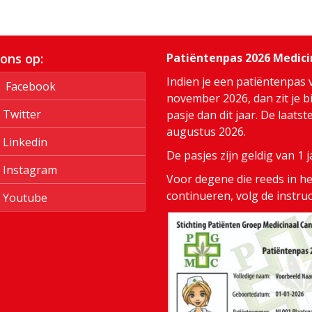
 ons op:
Patiëntenpas 2026 Medic
Indien je een patiëntenpas 
Facebook
november 2026, dan zit je bi
Twitter
pasje dan dit jaar. De laats
augustus 2026.
Linkedin
De pasjes zijn geldig van 1
Instagram
Voor degene die reeds in het
continueren, volg de instru
Youtube