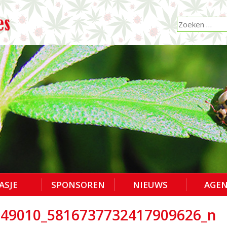
ASJE
SPONSOREN
NIEUWS
AGE
249010_5816737732417909626_n