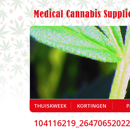
THUISKWEEK
KORTINGEN
P
104116219_2647065202