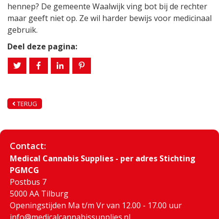
hennep? De gemeente Waalwijk ving bot bij de rechter
maar geeft niet op. Ze wil harder bewijs voor medicinaal
gebruik.
Deel deze pagina:
TERUG
Contact:
Medical Cannabis Supplies - per adres Stichting
PGMCG
Postbus 7
5000 AA Tilburg
Openingstijden Ma t/m Vr van 12.00 - 17.00 uur
info@medicalcannabissupplies.nl