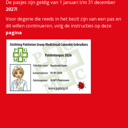
De pasjes zijn geldig van 1 januari t/m 31 december
2027!
Voor degene die reeds in het bezit zijn van een pas en
dit willen continueren, volg de instructies op deze
pagina