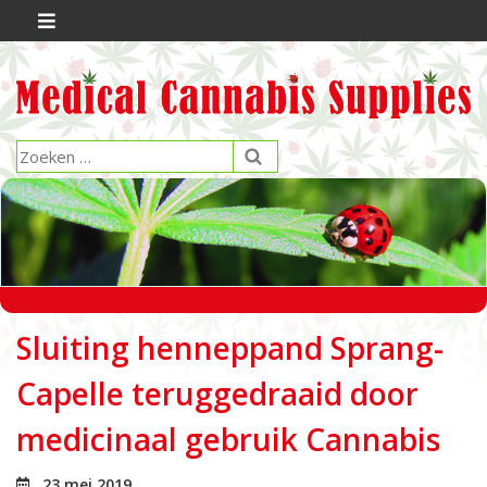
Sluiting henneppand Sprang-
Capelle teruggedraaid door
medicinaal gebruik Cannabis
23 mei 2019