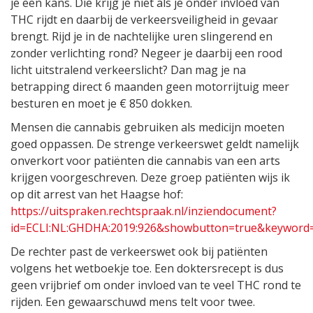
je een kans. Die krijg je niet als je onder invloed van
THC rijdt en daarbij de verkeersveiligheid in gevaar
brengt. Rijd je in de nachtelijke uren slingerend en
zonder verlichting rond? Negeer je daarbij een rood
licht uitstralend verkeerslicht? Dan mag je na
betrapping direct 6 maanden geen motorrijtuig meer
besturen en moet je € 850 dokken.
Mensen die cannabis gebruiken als medicijn moeten
goed oppassen. De strenge verkeerswet geldt namelijk
onverkort voor patiënten die cannabis van een arts
krijgen voorgeschreven. Deze groep patiënten wijs ik
op dit arrest van het Haagse hof:
https://uitspraken.rechtspraak.nl/inziendocument?
id=ECLI:NL:GHDHA:2019:926&showbutton=true&keyword=
De rechter past de verkeerswet ook bij patiënten
volgens het wetboekje toe. Een doktersrecept is dus
geen vrijbrief om onder invloed van te veel THC rond te
rijden. Een gewaarschuwd mens telt voor twee.