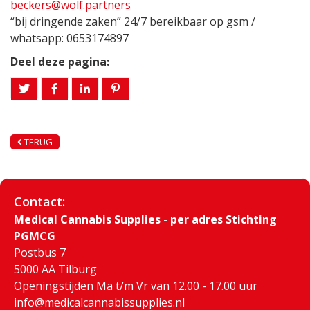
beckers@wolf.partners
“bij dringende zaken” 24/7 bereikbaar op gsm /
whatsapp: 0653174897
Deel deze pagina:
TERUG
Contact:
Medical Cannabis Supplies - per adres Stichting
PGMCG
Postbus 7
5000 AA Tilburg
Openingstijden Ma t/m Vr van 12.00 - 17.00 uur
info@medicalcannabissupplies.nl