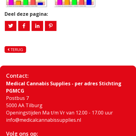
Deel deze pagina:
TERUG
Contact:
Medical Cannabis Supplies - per adres Stichting
PGMCG
Postbus 7
5000 AA Tilburg
Openingstijden Ma t/m Vr van 12.00 - 17.00 uur
info@medicalcannabissupplies.nl
Volg ons op: