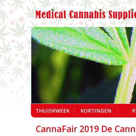
THUISKWEEK
KORTINGEN
P
CannaFair 2019 De Canna