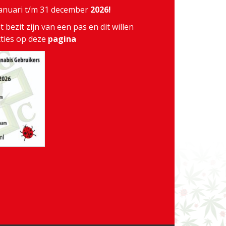
 januari t/m 31 december
2026!
 bezit zijn van een pas en dit willen
cties op deze
pagina