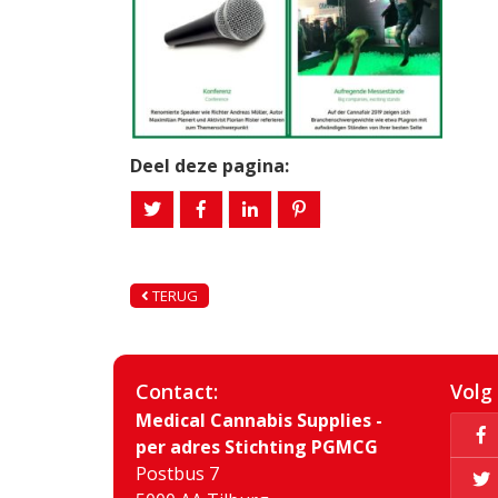
Deel deze pagina:
TERUG
Contact:
Volg
Medical Cannabis Supplies -
per adres Stichting PGMCG
Postbus 7