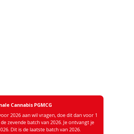
inale Cannabis PGMCG
voor 2026 aan wil vragen, doe dit dan voor 1
j de zevende batch van 2026. Je ontvangt je
26. Dit is de laatste batch van 2026.