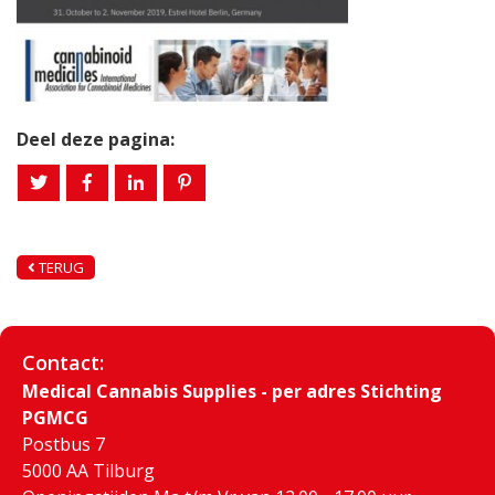
Deel deze pagina:
TERUG
Contact:
Medical Cannabis Supplies - per adres Stichting
PGMCG
Postbus 7
5000 AA Tilburg