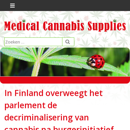
In Finland overweegt het
parlement de
decriminalisering van
cannabis na burgerinitiatief