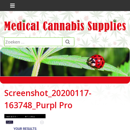
Screenshot_20200117-
163748_Purpl Pro