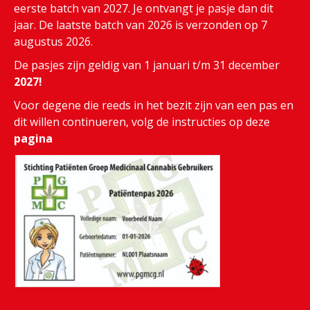
eerste batch van 2027. Je ontvangt je pasje dan dit
jaar. De laatste batch van 2026 is verzonden op 7
augustus 2026.
De pasjes zijn geldig van 1 januari t/m 31 december
2027!
Voor degene die reeds in het bezit zijn van een pas en
dit willen continueren, volg de instructies op deze
pagina