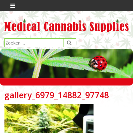
gallery_6979_14882_97748