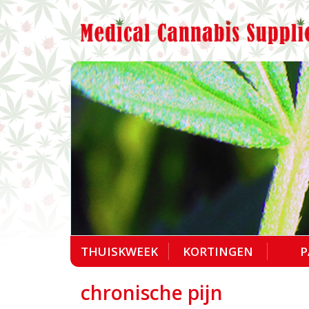
THUISKWEEK
KORTINGEN
P
chronische pijn