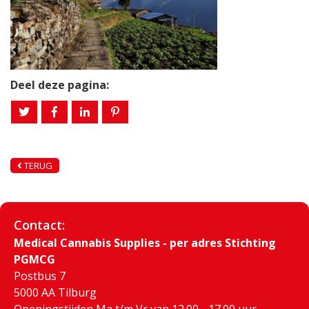
Deel deze pagina:
TERUG
Contact:
Medical Cannabis Supplies - per adres Stichting
PGMCG
Postbus 7
5000 AA Tilburg
Openingstijden Ma t/m Vr van 12.00 - 17.00 uur