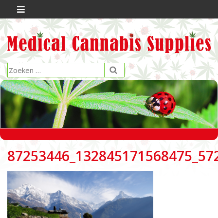
87253446_132845171568475_57