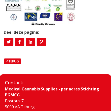
Deel deze pagina:
TERUG
Contact:
Medical Cannabis Supplies - per adres Stichting
PGMCG
Postbus 7
5000 AA Tilburg