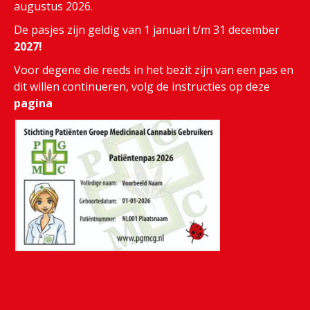
augustus 2026.
De pasjes zijn geldig van 1 januari t/m 31 december
2027!
Voor degene die reeds in het bezit zijn van een pas en
dit willen continueren, volg de instructies op deze
pagina