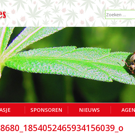
ASJE
SPONSOREN
NIEUWS
AGE
08680_1854052465934156039_o