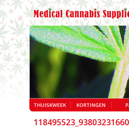
THUISKWEEK
KORTINGEN
P
118495523_9380323166