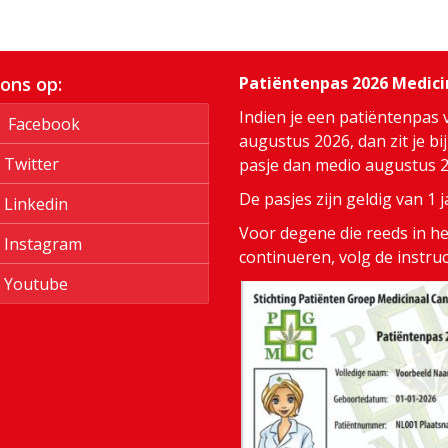
 ons op:
Patiëntenpas 2026 Medic
Indien je een patiëntenpas 
Facebook
augustus 2026, dan zit je bi
Twitter
pasje dan medio augustus 20
De pasjes zijn geldig van 1
Linkedin
Voor degene die reeds in het
Instagram
continueren, volg de instru
Youtube