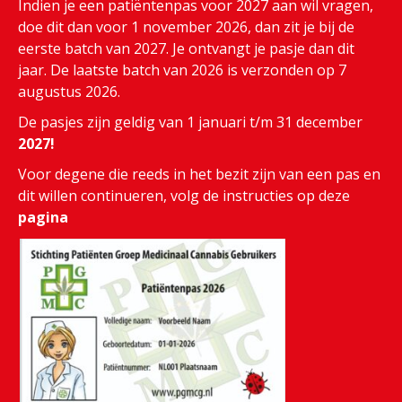
Indien je een patiëntenpas voor 2027 aan wil vragen,
doe dit dan voor 1 november 2026, dan zit je bij de
eerste batch van 2027. Je ontvangt je pasje dan dit
jaar. De laatste batch van 2026 is verzonden op 7
augustus 2026.
De pasjes zijn geldig van 1 januari t/m 31 december
2027!
Voor degene die reeds in het bezit zijn van een pas en
dit willen continueren, volg de instructies op deze
pagina