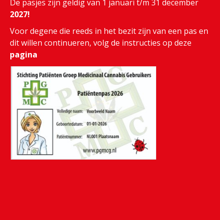
De pasjes zijn geldig van 1 januari t/m 31 december
2027!
Voor degene die reeds in het bezit zijn van een pas en
dit willen continueren, volg de instructies op deze
pagina