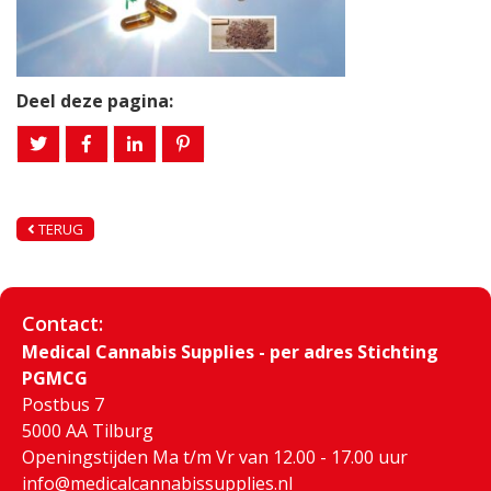
Deel deze pagina:
TERUG
Contact:
Medical Cannabis Supplies - per adres Stichting
PGMCG
Postbus 7
5000 AA Tilburg
Openingstijden Ma t/m Vr van 12.00 - 17.00 uur
info@medicalcannabissupplies.nl