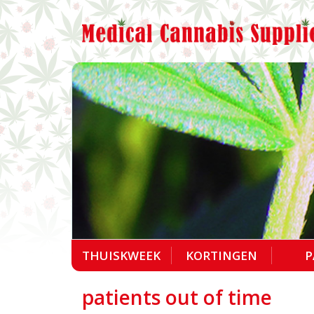
THUISKWEEK
KORTINGEN
P
patients out of time