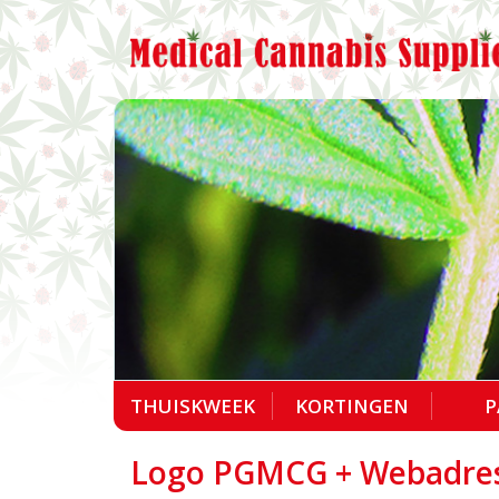
THUISKWEEK
KORTINGEN
P
Logo PGMCG + Webadre