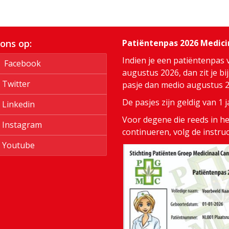
 ons op:
Patiëntenpas 2026 Medic
Indien je een patiëntenpas 
Facebook
augustus 2026, dan zit je bi
Twitter
pasje dan medio augustus 20
De pasjes zijn geldig van 1
Linkedin
Voor degene die reeds in het
Instagram
continueren, volg de instru
Youtube