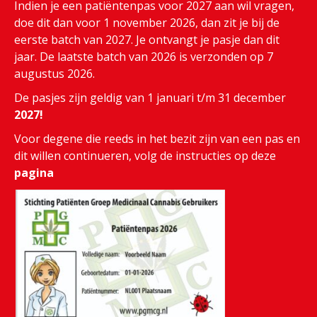
Indien je een patiëntenpas voor 2027 aan wil vragen,
doe dit dan voor 1 november 2026, dan zit je bij de
eerste batch van 2027. Je ontvangt je pasje dan dit
jaar. De laatste batch van 2026 is verzonden op 7
augustus 2026.
De pasjes zijn geldig van 1 januari t/m 31 december
2027!
Voor degene die reeds in het bezit zijn van een pas en
dit willen continueren, volg de instructies op deze
pagina