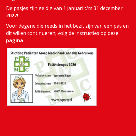
De pasjes zijn geldig van 1 januari t/m 31 december
2027!
Voor degene die reeds in het bezit zijn van een pas en
dit willen continueren, volg de instructies op deze
pagina