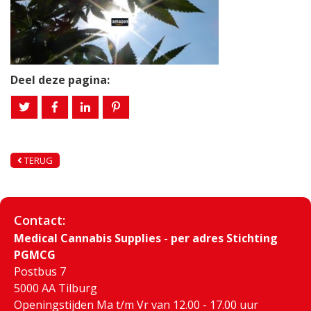
Deel deze pagina:
TERUG
Contact:
Medical Cannabis Supplies - per adres Stichting
PGMCG
Postbus 7
5000 AA Tilburg
Openingstijden Ma t/m Vr van 12.00 - 17.00 uur