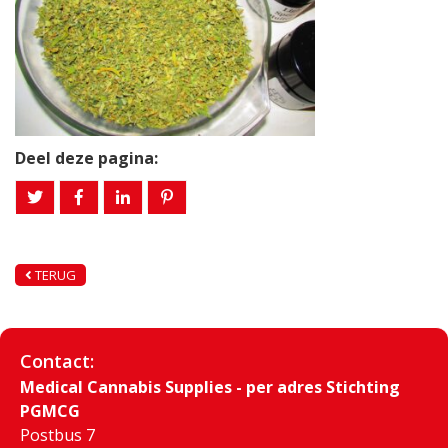
Deel deze pagina:
TERUG
Contact:
Medical Cannabis Supplies - per adres Stichting
PGMCG
Postbus 7