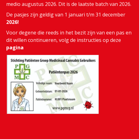
medio augustus 2026. Dit is de laatste batch van 2026.
De pasjes zijn geldig van 1 januari t/m 31 december
2026!
Voor degene die reeds in het bezit zijn van een pas en
dit willen continueren, volg de instructies op deze
pagina