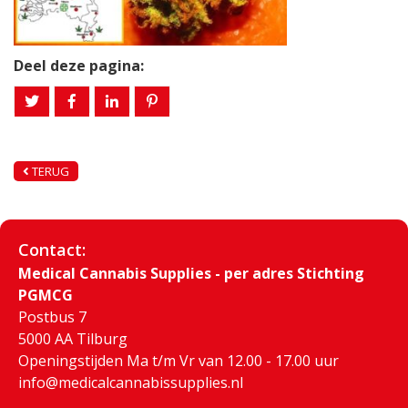
Deel deze pagina:
TERUG
Contact:
Medical Cannabis Supplies - per adres Stichting
PGMCG
Postbus 7
5000 AA Tilburg
Openingstijden Ma t/m Vr van 12.00 - 17.00 uur
info@medicalcannabissupplies.nl