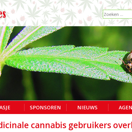
ASJE
SPONSOREN
NIEUWS
AGE
cinale cannabis gebruikers over