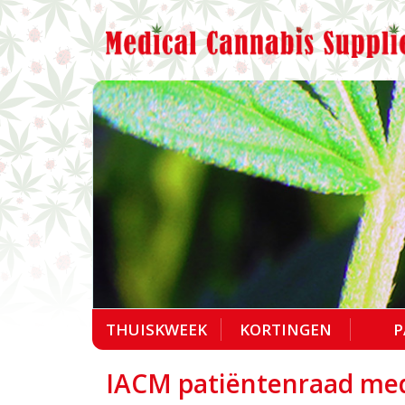
THUISKWEEK
KORTINGEN
P
IACM patiëntenraad medi