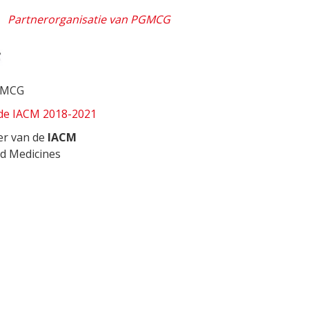
Partnerorganisatie van PGMCG
PGMCG
de IACM 2018-2021
er van de
IACM
id Medicines