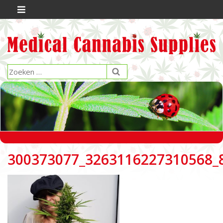
300373077_3263116227310568_