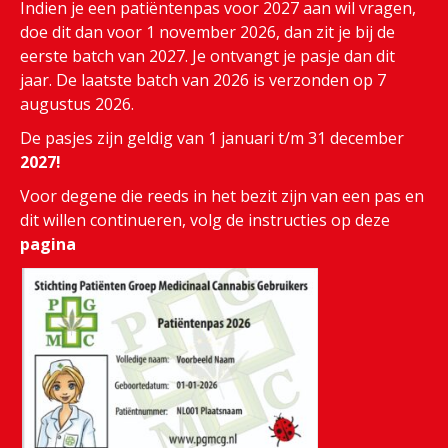
Indien je een patiëntenpas voor 2027 aan wil vragen,
doe dit dan voor 1 november 2026, dan zit je bij de
eerste batch van 2027. Je ontvangt je pasje dan dit
jaar. De laatste batch van 2026 is verzonden op 7
augustus 2026.
De pasjes zijn geldig van 1 januari t/m 31 december
2027!
Voor degene die reeds in het bezit zijn van een pas en
dit willen continueren, volg de instructies op deze
pagina