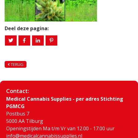
Deel deze pagina:
TERUG
Contact:
Medical Cannabis Supplies - per adres Stichting
PGMCG
Postbus 7
5000 AA Tilburg
Openingstijden Ma t/m Vr van 12.00 - 17.00 uur
info@medicalcannabissupplies.nl