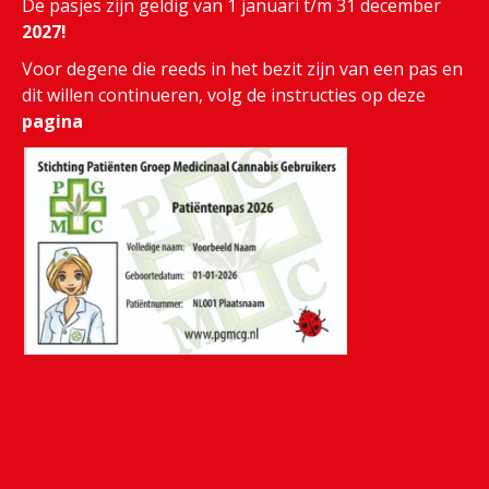
De pasjes zijn geldig van 1 januari t/m 31 december
2027!
Voor degene die reeds in het bezit zijn van een pas en
dit willen continueren, volg de instructies op deze
pagina